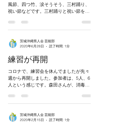
風節、四つ竹、涙そうそう、三村踊り、
祝い節などです。三村踊りと祝い節を重
点的に練習しました。祝い節は、ゆっく
りのと早調子をやりました。参加は5人で
した。森田さんの協力でテーブルの消毒
もしっかり取り組んでいます。
茨城沖縄県人会 芸能部
2020年6月28日
読了時間: 1分
練習が再開
コロナで、練習会を休んでましたが先々
週から再開しました。参加者は、5人、6
人という感じです。森田さんが、消毒水
を持ってきてくれテーブルの消毒からは
じめてます。時間は、7時半から2時間で
す。先週は、山中さんが練習した二胡の
曲に合わせて童神、花などを一緒にやり
茨城沖縄県人会 芸能部
ました。後、安波節...
2020年2月15日
読了時間: 1分