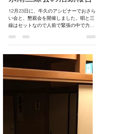
茨城沖縄県人会 芸能部
2019年12月23日
読了時間: 1分
県南三線会の活動報告
12月23日に、牛久のアシビナーでおさら
い会と、懇親会を開催しました。唄と三
線はセットなので人前で緊張の中で力を
発揮できるように経験を積み合いまし
た。グループ発表と個人でやるのがあ
り、勉強になりました。写真は初級のグ
ループ発表の様子です。