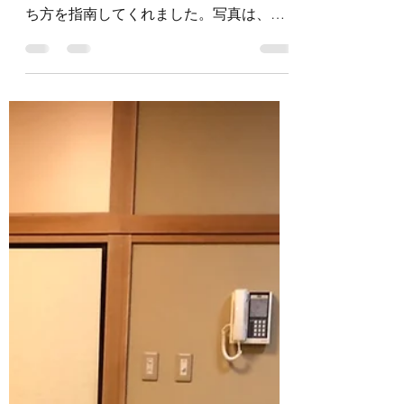
茨城沖縄県人会 芸能部
2019年12月12日
読了時間: 1分
県南三線会の活動報告
今日は、おさらい会に向けて練習しまし
た。後半、浦崎さんが来てくれ太鼓の打
ち方を指南してくれました。写真は、太
鼓の練習をみんなでやってる様子です。
おさらい会は、22日の日曜日の午後3時か
ら1時間半ぐらいです。太鼓もいれてアシ
ビです。