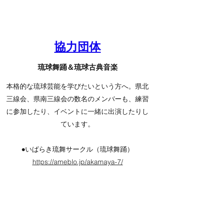
協力団体
琉球舞踊＆琉球古典音楽
本格的な琉球芸能を学びたいという方へ。県北
三線会、県南三線会の数名のメンバーも、練習
に参加したり、イベントに一緒に出演したりし
ています。
●いばらき琉舞サークル（琉球舞踊）
https://ameblo.jp/akamaya-7/
〇琉球古典音楽研究会（琉舞地謡：唄遊人との
混成）
http://www.haisai.mensoure.jp/